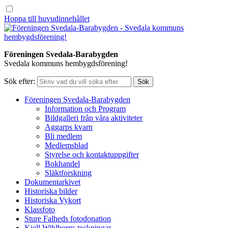
Hoppa till huvudinnehållet
Föreningen Svedala-Barabygden
Svedala kommuns hembygdsförening!
Sök efter:
Föreningen Svedala-Barabygden
Information och Program
Bildgalleri från våra aktiviteter
Aggarps kvarn
Bli medlem
Medlemsblad
Styrelse och kontaktuppgifter
Bokhandel
Släktforskning
Dokumentarkivet
Historiska bilder
Historiska Vykort
Klassfoto
Sture Falheds fotodonation
Kjell Wihlborgs teckningar