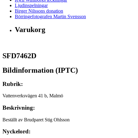
Ljudinspelningar
Birger Nilssons donation
Börringefotografen Martin Svensson
Varukorg
SFD7462D
Bildinformation (IPTC)
Rubrik:
Vattenverksvägen 41 b, Malmö
Beskrivning:
Beställt av Brudparet Stig Ohlsson
Nyckelord: