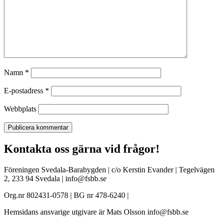
Namn
*
E-postadress
*
Webbplats
Kontakta oss gärna vid frågor!
Föreningen Svedala-Barabygden | c/o Kerstin Evander | Tegelvägen
2, 233 94 Svedala | info@fsbb.se
Org.nr 802431-0578 | BG nr 478-6240 |
Hemsidans ansvarige utgivare är Mats Olsson info@fsbb.se