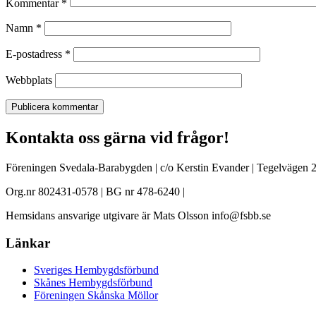
Kommentar
*
Namn
*
E-postadress
*
Webbplats
Kontakta oss gärna vid frågor!
Föreningen Svedala-Barabygden | c/o Kerstin Evander | Tegelvägen 2
Org.nr 802431-0578 | BG nr 478-6240 |
Hemsidans ansvarige utgivare är Mats Olsson info@fsbb.se
Länkar
Sveriges Hembygdsförbund
Skånes Hembygdsförbund
Föreningen Skånska Möllor