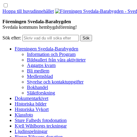
Hoppa till huvudinnehållet
Föreningen Svedala-Barabygden
Svedala kommuns hembygdsförening!
Sök efter:
Föreningen Svedala-Barabygden
Information och Program
Bildgalleri från våra aktiviteter
Aggarps kvarn
Bli medlem
Medlemsblad
Styrelse och kontaktuppgifter
Bokhandel
Släktforskning
Dokumentarkivet
Historiska bilder
Historiska Vykort
Klassfoto
Sture Falheds fotodonation
Kjell Wihlborgs teckningar
Ljudinspelningar
Birger Nilssons donation