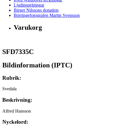
Ljudinspelningar
Birger Nilssons donation
Börringefotografen Martin Svensson
Varukorg
SFD7335C
Bildinformation (IPTC)
Rubrik:
Svedala
Beskrivning:
Alfred Hansson
Nyckelord: