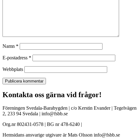
Namn
*
E-postadress
*
Webbplats
Kontakta oss gärna vid frågor!
Föreningen Svedala-Barabygden | c/o Kerstin Evander | Tegelvägen
2, 233 94 Svedala | info@fsbb.se
Org.nr 802431-0578 | BG nr 478-6240 |
Hemsidans ansvarige utgivare är Mats Olsson info@fsbb.se