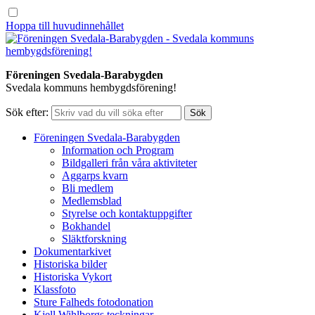
Hoppa till huvudinnehållet
Föreningen Svedala-Barabygden
Svedala kommuns hembygdsförening!
Sök efter:
Föreningen Svedala-Barabygden
Information och Program
Bildgalleri från våra aktiviteter
Aggarps kvarn
Bli medlem
Medlemsblad
Styrelse och kontaktuppgifter
Bokhandel
Släktforskning
Dokumentarkivet
Historiska bilder
Historiska Vykort
Klassfoto
Sture Falheds fotodonation
Kjell Wihlborgs teckningar