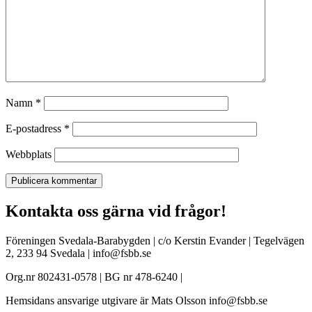
Namn
*
E-postadress
*
Webbplats
Kontakta oss gärna vid frågor!
Föreningen Svedala-Barabygden | c/o Kerstin Evander | Tegelvägen
2, 233 94 Svedala | info@fsbb.se
Org.nr 802431-0578 | BG nr 478-6240 |
Hemsidans ansvarige utgivare är Mats Olsson info@fsbb.se