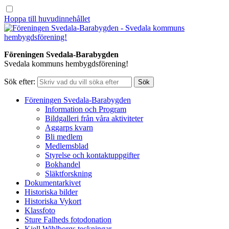
Hoppa till huvudinnehållet
Föreningen Svedala-Barabygden
Svedala kommuns hembygdsförening!
Sök efter:
Föreningen Svedala-Barabygden
Information och Program
Bildgalleri från våra aktiviteter
Aggarps kvarn
Bli medlem
Medlemsblad
Styrelse och kontaktuppgifter
Bokhandel
Släktforskning
Dokumentarkivet
Historiska bilder
Historiska Vykort
Klassfoto
Sture Falheds fotodonation
Kjell Wihlborgs teckningar