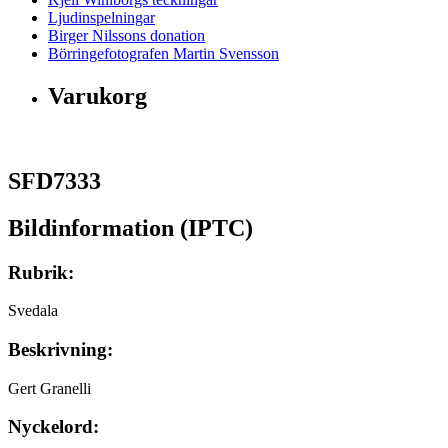
Ljudinspelningar
Birger Nilssons donation
Börringefotografen Martin Svensson
Varukorg
SFD7333
Bildinformation (IPTC)
Rubrik:
Svedala
Beskrivning:
Gert Granelli
Nyckelord: