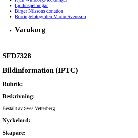
Ljudinspelningar
Birger Nilssons donation
Börringefotografen Martin Svensson
Varukorg
SFD7328
Bildinformation (IPTC)
Rubrik:
Beskrivning:
Beställt av Svea Vetterberg
Nyckelord:
Skapare: