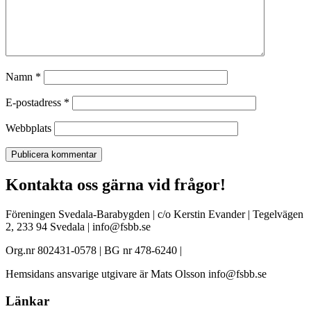
Namn
*
E-postadress
*
Webbplats
Kontakta oss gärna vid frågor!
Föreningen Svedala-Barabygden | c/o Kerstin Evander | Tegelvägen
2, 233 94 Svedala | info@fsbb.se
Org.nr 802431-0578 | BG nr 478-6240 |
Hemsidans ansvarige utgivare är Mats Olsson info@fsbb.se
Länkar