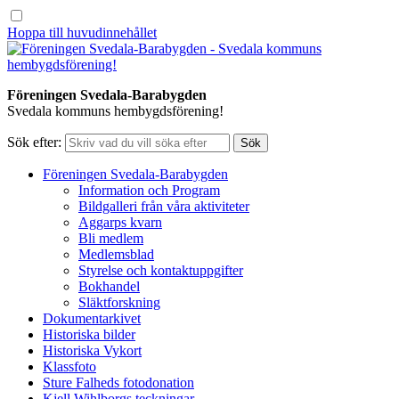
Hoppa till huvudinnehållet
Föreningen Svedala-Barabygden
Svedala kommuns hembygdsförening!
Sök efter:
Föreningen Svedala-Barabygden
Information och Program
Bildgalleri från våra aktiviteter
Aggarps kvarn
Bli medlem
Medlemsblad
Styrelse och kontaktuppgifter
Bokhandel
Släktforskning
Dokumentarkivet
Historiska bilder
Historiska Vykort
Klassfoto
Sture Falheds fotodonation
Kjell Wihlborgs teckningar