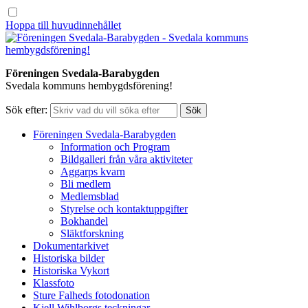
Hoppa till huvudinnehållet
Föreningen Svedala-Barabygden
Svedala kommuns hembygdsförening!
Sök efter:
Föreningen Svedala-Barabygden
Information och Program
Bildgalleri från våra aktiviteter
Aggarps kvarn
Bli medlem
Medlemsblad
Styrelse och kontaktuppgifter
Bokhandel
Släktforskning
Dokumentarkivet
Historiska bilder
Historiska Vykort
Klassfoto
Sture Falheds fotodonation
Kjell Wihlborgs teckningar