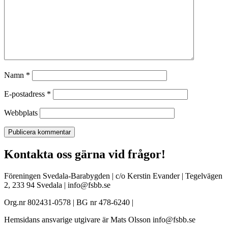
Namn
*
E-postadress
*
Webbplats
Kontakta oss gärna vid frågor!
Föreningen Svedala-Barabygden | c/o Kerstin Evander | Tegelvägen
2, 233 94 Svedala | info@fsbb.se
Org.nr 802431-0578 | BG nr 478-6240 |
Hemsidans ansvarige utgivare är Mats Olsson info@fsbb.se