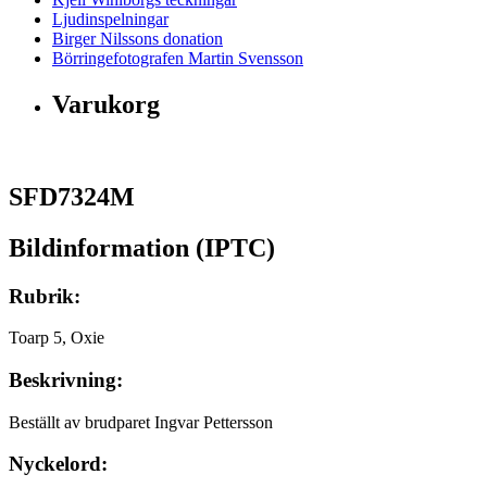
Ljudinspelningar
Birger Nilssons donation
Börringefotografen Martin Svensson
Varukorg
SFD7324M
Bildinformation (IPTC)
Rubrik:
Toarp 5, Oxie
Beskrivning:
Beställt av brudparet Ingvar Pettersson
Nyckelord: