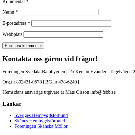
Kommentar
*
Namn
*
E-postadress
*
Webbplats
Kontakta oss gärna vid frågor!
Föreningen Svedala-Barabygden | c/o Kerstin Evander | Tegelvägen 2
Org.nr 802431-0578 | BG nr 478-6240 |
Hemsidans ansvarige utgivare är Mats Olsson info@fsbb.se
Länkar
Sveriges Hembygdsförbund
Skånes Hembygdsförbund
Föreningen Skånska Möllor