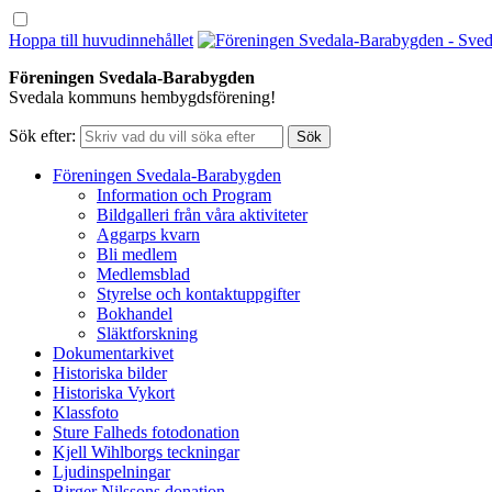
Hoppa till huvudinnehållet
Föreningen Svedala-Barabygden
Svedala kommuns hembygdsförening!
Sök efter:
Föreningen Svedala-Barabygden
Information och Program
Bildgalleri från våra aktiviteter
Aggarps kvarn
Bli medlem
Medlemsblad
Styrelse och kontaktuppgifter
Bokhandel
Släktforskning
Dokumentarkivet
Historiska bilder
Historiska Vykort
Klassfoto
Sture Falheds fotodonation
Kjell Wihlborgs teckningar
Ljudinspelningar
Birger Nilssons donation