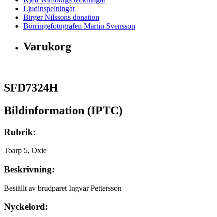
Ljudinspelningar
Birger Nilssons donation
Börringefotografen Martin Svensson
Varukorg
SFD7324H
Bildinformation (IPTC)
Rubrik:
Toarp 5, Oxie
Beskrivning:
Beställt av brudparet Ingvar Pettersson
Nyckelord: