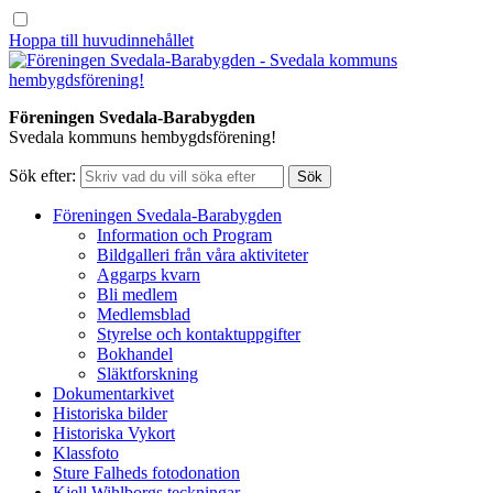
Hoppa till huvudinnehållet
Föreningen Svedala-Barabygden
Svedala kommuns hembygdsförening!
Sök efter:
Föreningen Svedala-Barabygden
Information och Program
Bildgalleri från våra aktiviteter
Aggarps kvarn
Bli medlem
Medlemsblad
Styrelse och kontaktuppgifter
Bokhandel
Släktforskning
Dokumentarkivet
Historiska bilder
Historiska Vykort
Klassfoto
Sture Falheds fotodonation
Kjell Wihlborgs teckningar