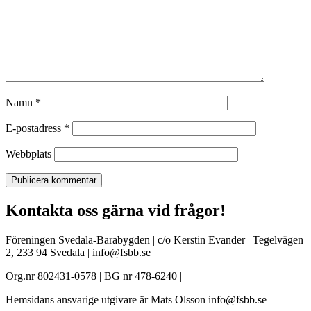
Namn
*
E-postadress
*
Webbplats
Kontakta oss gärna vid frågor!
Föreningen Svedala-Barabygden | c/o Kerstin Evander | Tegelvägen
2, 233 94 Svedala | info@fsbb.se
Org.nr 802431-0578 | BG nr 478-6240 |
Hemsidans ansvarige utgivare är Mats Olsson info@fsbb.se