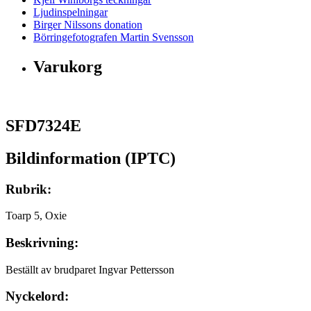
Ljudinspelningar
Birger Nilssons donation
Börringefotografen Martin Svensson
Varukorg
SFD7324E
Bildinformation (IPTC)
Rubrik:
Toarp 5, Oxie
Beskrivning:
Beställt av brudparet Ingvar Pettersson
Nyckelord: