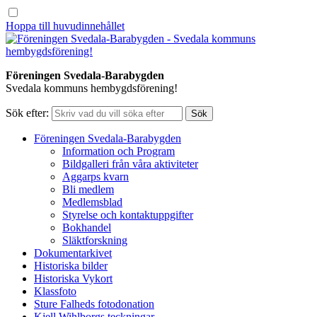
Hoppa till huvudinnehållet
Föreningen Svedala-Barabygden
Svedala kommuns hembygdsförening!
Sök efter:
Föreningen Svedala-Barabygden
Information och Program
Bildgalleri från våra aktiviteter
Aggarps kvarn
Bli medlem
Medlemsblad
Styrelse och kontaktuppgifter
Bokhandel
Släktforskning
Dokumentarkivet
Historiska bilder
Historiska Vykort
Klassfoto
Sture Falheds fotodonation
Kjell Wihlborgs teckningar