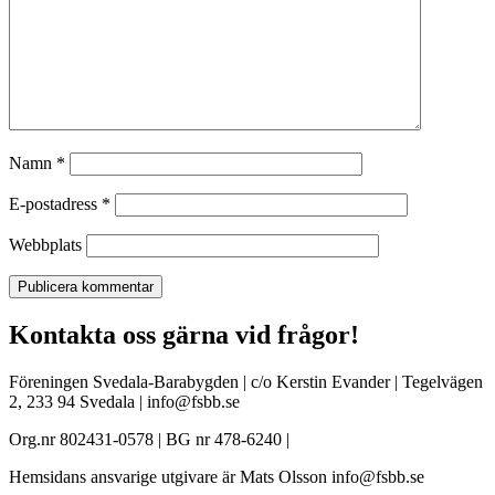
Namn
*
E-postadress
*
Webbplats
Kontakta oss gärna vid frågor!
Föreningen Svedala-Barabygden | c/o Kerstin Evander | Tegelvägen
2, 233 94 Svedala | info@fsbb.se
Org.nr 802431-0578 | BG nr 478-6240 |
Hemsidans ansvarige utgivare är Mats Olsson info@fsbb.se