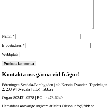
Namn
*
E-postadress
*
Webbplats
Kontakta oss gärna vid frågor!
Föreningen Svedala-Barabygden | c/o Kerstin Evander | Tegelvägen
2, 233 94 Svedala | info@fsbb.se
Org.nr 802431-0578 | BG nr 478-6240 |
Hemsidans ansvarige utgivare är Mats Olsson info@fsbb.se