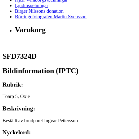
Ljudinspelningar
Birger Nilssons donation
Börringefotografen Martin Svensson
Varukorg
SFD7324D
Bildinformation (IPTC)
Rubrik:
Toarp 5, Oxie
Beskrivning:
Beställt av brudparet Ingvar Pettersson
Nyckelord: