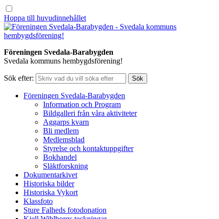
Hoppa till huvudinnehållet
Föreningen Svedala-Barabygden
Svedala kommuns hembygdsförening!
Sök efter:
Föreningen Svedala-Barabygden
Information och Program
Bildgalleri från våra aktiviteter
Aggarps kvarn
Bli medlem
Medlemsblad
Styrelse och kontaktuppgifter
Bokhandel
Släktforskning
Dokumentarkivet
Historiska bilder
Historiska Vykort
Klassfoto
Sture Falheds fotodonation
Kjell Wihlborgs teckningar