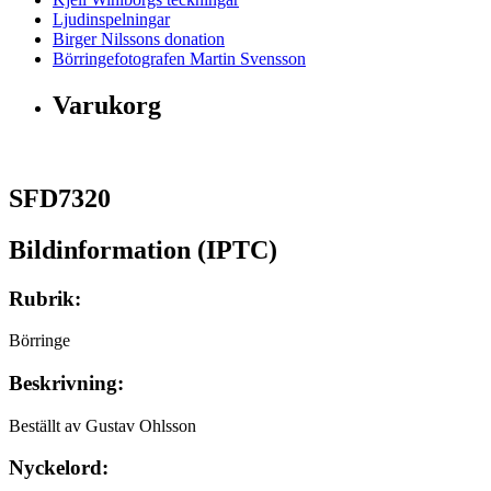
Ljudinspelningar
Birger Nilssons donation
Börringefotografen Martin Svensson
Varukorg
SFD7320
Bildinformation (IPTC)
Rubrik:
Börringe
Beskrivning:
Beställt av Gustav Ohlsson
Nyckelord: