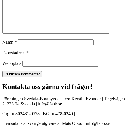
Namn
*
E-postadress
*
Webbplats
Kontakta oss gärna vid frågor!
Föreningen Svedala-Barabygden | c/o Kerstin Evander | Tegelvägen
2, 233 94 Svedala | info@fsbb.se
Org.nr 802431-0578 | BG nr 478-6240 |
Hemsidans ansvarige utgivare är Mats Olsson info@fsbb.se