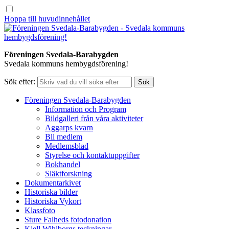
Hoppa till huvudinnehållet
Föreningen Svedala-Barabygden
Svedala kommuns hembygdsförening!
Sök efter:
Föreningen Svedala-Barabygden
Information och Program
Bildgalleri från våra aktiviteter
Aggarps kvarn
Bli medlem
Medlemsblad
Styrelse och kontaktuppgifter
Bokhandel
Släktforskning
Dokumentarkivet
Historiska bilder
Historiska Vykort
Klassfoto
Sture Falheds fotodonation
Kjell Wihlborgs teckningar