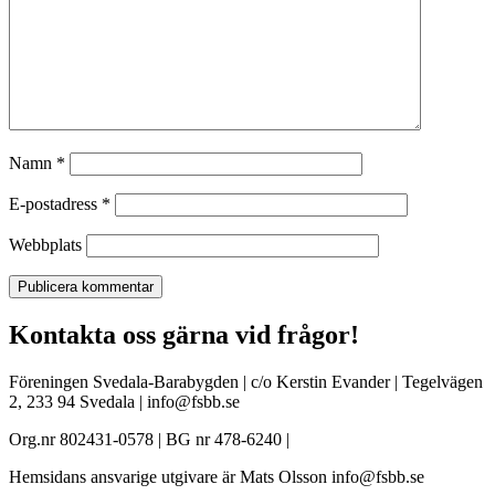
Namn
*
E-postadress
*
Webbplats
Kontakta oss gärna vid frågor!
Föreningen Svedala-Barabygden | c/o Kerstin Evander | Tegelvägen
2, 233 94 Svedala | info@fsbb.se
Org.nr 802431-0578 | BG nr 478-6240 |
Hemsidans ansvarige utgivare är Mats Olsson info@fsbb.se