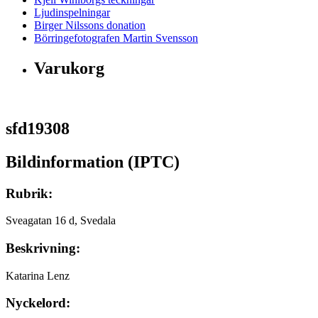
Ljudinspelningar
Birger Nilssons donation
Börringefotografen Martin Svensson
Varukorg
sfd19308
Bildinformation (IPTC)
Rubrik:
Sveagatan 16 d, Svedala
Beskrivning:
Katarina Lenz
Nyckelord: