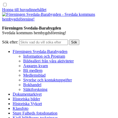
Hoppa till huvudinnehållet
Föreningen Svedala-Barabygden
Svedala kommuns hembygdsförening!
Sök efter:
Föreningen Svedala-Barabygden
Information och Program
Bildgalleri från våra aktiviteter
Aggarps kvarn
Bli medlem
Medlemsblad
Styrelse och kontaktuppgifter
Bokhandel
Släktforskning
Dokumentarkivet
Historiska bilder
Historiska Vykort
Klassfoto
Sture Falheds fotodonation
Kjell Wihlborgs teckningar