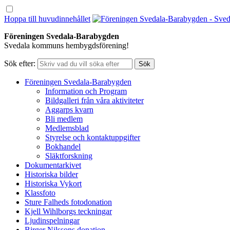
Hoppa till huvudinnehållet
Föreningen Svedala-Barabygden
Svedala kommuns hembygdsförening!
Sök efter:
Föreningen Svedala-Barabygden
Information och Program
Bildgalleri från våra aktiviteter
Aggarps kvarn
Bli medlem
Medlemsblad
Styrelse och kontaktuppgifter
Bokhandel
Släktforskning
Dokumentarkivet
Historiska bilder
Historiska Vykort
Klassfoto
Sture Falheds fotodonation
Kjell Wihlborgs teckningar
Ljudinspelningar
Birger Nilssons donation