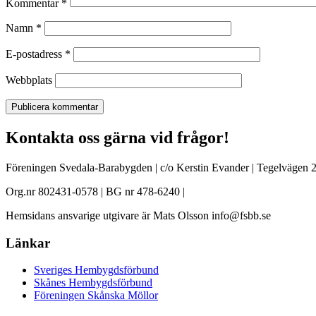
Kommentar
*
Namn
*
E-postadress
*
Webbplats
Kontakta oss gärna vid frågor!
Föreningen Svedala-Barabygden | c/o Kerstin Evander | Tegelvägen 2
Org.nr 802431-0578 | BG nr 478-6240 |
Hemsidans ansvarige utgivare är Mats Olsson info@fsbb.se
Länkar
Sveriges Hembygdsförbund
Skånes Hembygdsförbund
Föreningen Skånska Möllor