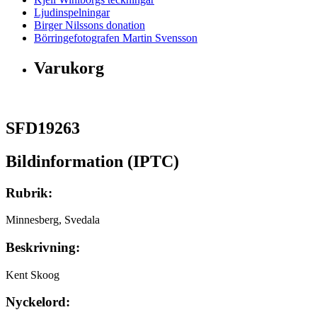
Ljudinspelningar
Birger Nilssons donation
Börringefotografen Martin Svensson
Varukorg
SFD19263
Bildinformation (IPTC)
Rubrik:
Minnesberg, Svedala
Beskrivning:
Kent Skoog
Nyckelord: