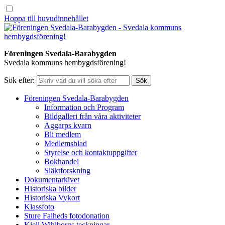
Hoppa till huvudinnehållet
Föreningen Svedala-Barabygden
Svedala kommuns hembygdsförening!
Sök efter:
Föreningen Svedala-Barabygden
Information och Program
Bildgalleri från våra aktiviteter
Aggarps kvarn
Bli medlem
Medlemsblad
Styrelse och kontaktuppgifter
Bokhandel
Släktforskning
Dokumentarkivet
Historiska bilder
Historiska Vykort
Klassfoto
Sture Falheds fotodonation
Kjell Wihlborgs teckningar