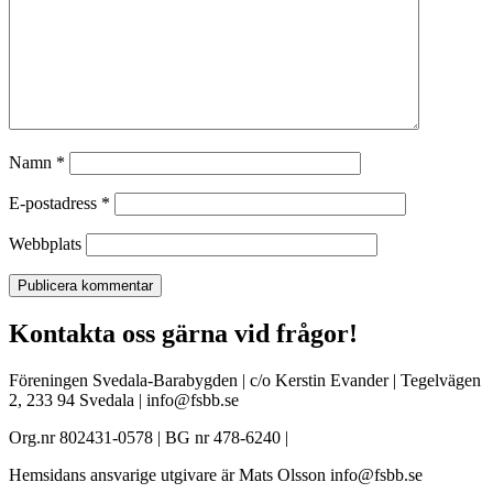
Namn
*
E-postadress
*
Webbplats
Kontakta oss gärna vid frågor!
Föreningen Svedala-Barabygden | c/o Kerstin Evander | Tegelvägen
2, 233 94 Svedala | info@fsbb.se
Org.nr 802431-0578 | BG nr 478-6240 |
Hemsidans ansvarige utgivare är Mats Olsson info@fsbb.se