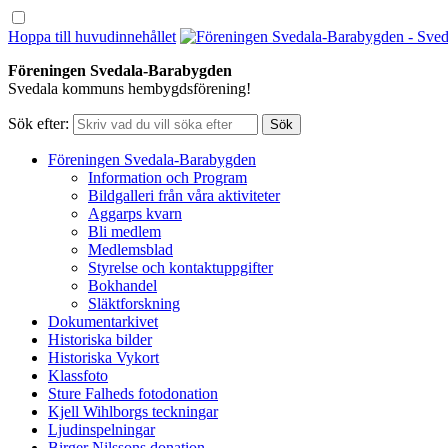
Hoppa till huvudinnehållet
Föreningen Svedala-Barabygden
Svedala kommuns hembygdsförening!
Sök efter:
Föreningen Svedala-Barabygden
Information och Program
Bildgalleri från våra aktiviteter
Aggarps kvarn
Bli medlem
Medlemsblad
Styrelse och kontaktuppgifter
Bokhandel
Släktforskning
Dokumentarkivet
Historiska bilder
Historiska Vykort
Klassfoto
Sture Falheds fotodonation
Kjell Wihlborgs teckningar
Ljudinspelningar
Birger Nilssons donation