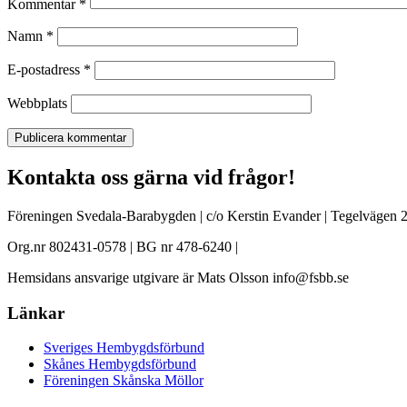
Kommentar
*
Namn
*
E-postadress
*
Webbplats
Kontakta oss gärna vid frågor!
Föreningen Svedala-Barabygden | c/o Kerstin Evander | Tegelvägen 2
Org.nr 802431-0578 | BG nr 478-6240 |
Hemsidans ansvarige utgivare är Mats Olsson info@fsbb.se
Länkar
Sveriges Hembygdsförbund
Skånes Hembygdsförbund
Föreningen Skånska Möllor