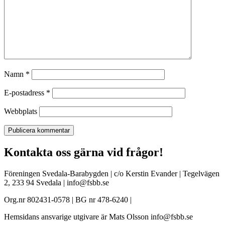
Namn
*
E-postadress
*
Webbplats
Kontakta oss gärna vid frågor!
Föreningen Svedala-Barabygden | c/o Kerstin Evander | Tegelvägen
2, 233 94 Svedala | info@fsbb.se
Org.nr 802431-0578 | BG nr 478-6240 |
Hemsidans ansvarige utgivare är Mats Olsson info@fsbb.se