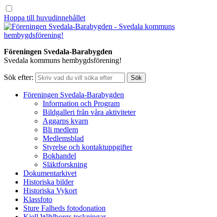
Hoppa till huvudinnehållet
Föreningen Svedala-Barabygden
Svedala kommuns hembygdsförening!
Sök efter:
Föreningen Svedala-Barabygden
Information och Program
Bildgalleri från våra aktiviteter
Aggarps kvarn
Bli medlem
Medlemsblad
Styrelse och kontaktuppgifter
Bokhandel
Släktforskning
Dokumentarkivet
Historiska bilder
Historiska Vykort
Klassfoto
Sture Falheds fotodonation
Kjell Wihlborgs teckningar