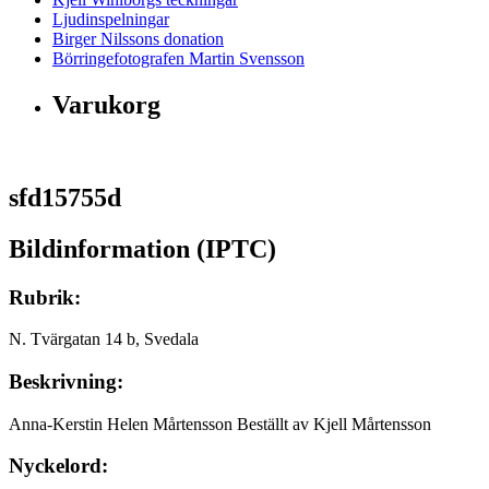
Ljudinspelningar
Birger Nilssons donation
Börringefotografen Martin Svensson
Varukorg
sfd15755d
Bildinformation (IPTC)
Rubrik:
N. Tvärgatan 14 b, Svedala
Beskrivning:
Anna-Kerstin Helen Mårtensson Beställt av Kjell Mårtensson
Nyckelord: