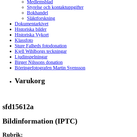
Medlemsblad
Styrelse och kontaktuppgifter
Bokhandel
Släktforskning
Dokumentarkivet
Historiska bilder
Historiska Vykort
Klassfoto
Sture Falheds fotodonation
Kjell Wihlborgs teckningar
Ljudinspelningar
Birger Nilssons donation
Börringefotografen Martin Svensson
Varukorg
sfd15612a
Bildinformation (IPTC)
Rubrik: