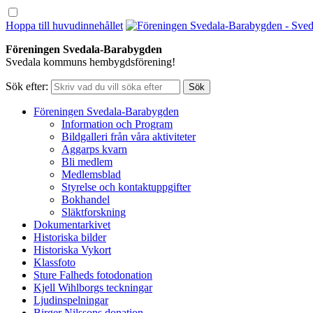
Hoppa till huvudinnehållet
Föreningen Svedala-Barabygden
Svedala kommuns hembygdsförening!
Sök efter:
Föreningen Svedala-Barabygden
Information och Program
Bildgalleri från våra aktiviteter
Aggarps kvarn
Bli medlem
Medlemsblad
Styrelse och kontaktuppgifter
Bokhandel
Släktforskning
Dokumentarkivet
Historiska bilder
Historiska Vykort
Klassfoto
Sture Falheds fotodonation
Kjell Wihlborgs teckningar
Ljudinspelningar
Birger Nilssons donation