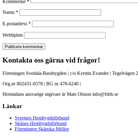
Kommentar
*
Namn
*
E-postadress
*
Webbplats
Kontakta oss gärna vid frågor!
Föreningen Svedala-Barabygden | c/o Kerstin Evander | Tegelvägen 2
Org.nr 802431-0578 | BG nr 478-6240 |
Hemsidans ansvarige utgivare är Mats Olsson info@fsbb.se
Länkar
Sveriges Hembygdsförbund
Skånes Hembygdsförbund
Föreningen Skånska Möllor