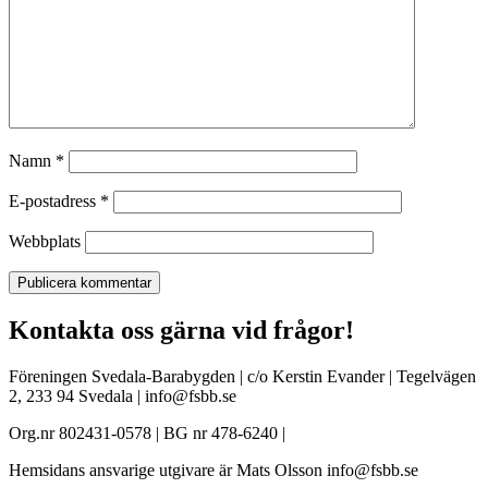
Namn
*
E-postadress
*
Webbplats
Kontakta oss gärna vid frågor!
Föreningen Svedala-Barabygden | c/o Kerstin Evander | Tegelvägen
2, 233 94 Svedala | info@fsbb.se
Org.nr 802431-0578 | BG nr 478-6240 |
Hemsidans ansvarige utgivare är Mats Olsson info@fsbb.se