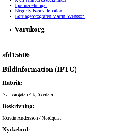
Ljudinspelningar
Birger Nilssons donation
Börringefotografen Martin Svensson
Varukorg
sfd15606
Bildinformation (IPTC)
Rubrik:
N. Tvärgatan 4 b, Svedala
Beskrivning:
Kerstin Andersson / Nordquist
Nyckelord: