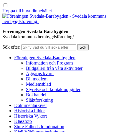
Hoppa till huvudinnehållet
Föreningen Svedala-Barabygden
Svedala kommuns hembygdsförening!
Sök efter:
Föreningen Svedala-Barabygden
Information och Program
Bildgalleri från våra aktiviteter
Aggarps kvarn
Bli medlem
Medlemsblad
Styrelse och kontaktuppgifter
Bokhandel
Släktforskning
Dokumentarkivet
Historiska bilder
Historiska Vykort
Klassfoto
Sture Falheds fotodonation
Kjell Wihlborgs teckningar