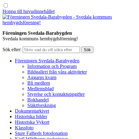
Hoppa till huvudinnehållet
Föreningen Svedala-Barabygden
Svedala kommuns hembygdsförening!
Sök efter:
Föreningen Svedala-Barabygden
Information och Program
Bildgalleri från våra aktiviteter
Aggarps kvarn
Bli medlem
Medlemsblad
Styrelse och kontaktuppgifter
Bokhandel
Släktforskning
Dokumentarkivet
Historiska bilder
Historiska Vykort
Klassfoto
Sture Falheds fotodonation
Kjell Wihlborgs teckningar