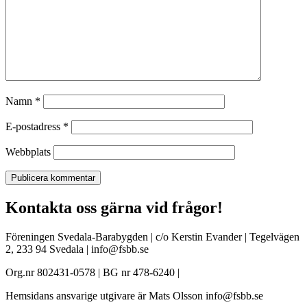
Namn
*
E-postadress
*
Webbplats
Kontakta oss gärna vid frågor!
Föreningen Svedala-Barabygden | c/o Kerstin Evander | Tegelvägen
2, 233 94 Svedala | info@fsbb.se
Org.nr 802431-0578 | BG nr 478-6240 |
Hemsidans ansvarige utgivare är Mats Olsson info@fsbb.se