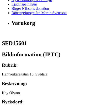
Ljudinspelningar
Birger Nilssons donation
Börringefotografen Martin Svensson
Varukorg
SFD15601
Bildinformation (IPTC)
Rubrik:
Hantverkaregatan 15, Svedala
Beskrivning:
Kay Olsson
Nyckelord: