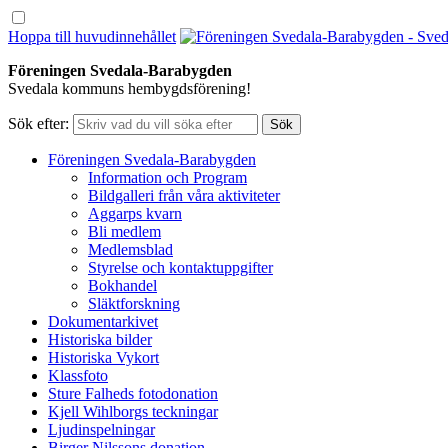
Hoppa till huvudinnehållet
Föreningen Svedala-Barabygden
Svedala kommuns hembygdsförening!
Sök efter:
Föreningen Svedala-Barabygden
Information och Program
Bildgalleri från våra aktiviteter
Aggarps kvarn
Bli medlem
Medlemsblad
Styrelse och kontaktuppgifter
Bokhandel
Släktforskning
Dokumentarkivet
Historiska bilder
Historiska Vykort
Klassfoto
Sture Falheds fotodonation
Kjell Wihlborgs teckningar
Ljudinspelningar
Birger Nilssons donation