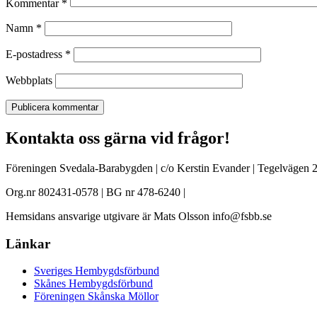
Kommentar
*
Namn
*
E-postadress
*
Webbplats
Kontakta oss gärna vid frågor!
Föreningen Svedala-Barabygden | c/o Kerstin Evander | Tegelvägen 2
Org.nr 802431-0578 | BG nr 478-6240 |
Hemsidans ansvarige utgivare är Mats Olsson info@fsbb.se
Länkar
Sveriges Hembygdsförbund
Skånes Hembygdsförbund
Föreningen Skånska Möllor