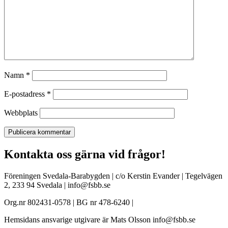
Namn
*
E-postadress
*
Webbplats
Kontakta oss gärna vid frågor!
Föreningen Svedala-Barabygden | c/o Kerstin Evander | Tegelvägen
2, 233 94 Svedala | info@fsbb.se
Org.nr 802431-0578 | BG nr 478-6240 |
Hemsidans ansvarige utgivare är Mats Olsson info@fsbb.se