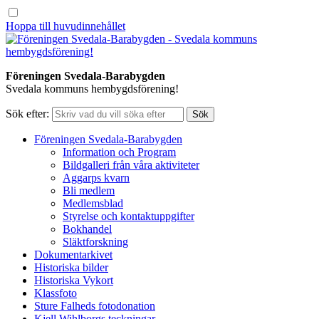
Hoppa till huvudinnehållet
Föreningen Svedala-Barabygden
Svedala kommuns hembygdsförening!
Sök efter:
Föreningen Svedala-Barabygden
Information och Program
Bildgalleri från våra aktiviteter
Aggarps kvarn
Bli medlem
Medlemsblad
Styrelse och kontaktuppgifter
Bokhandel
Släktforskning
Dokumentarkivet
Historiska bilder
Historiska Vykort
Klassfoto
Sture Falheds fotodonation
Kjell Wihlborgs teckningar