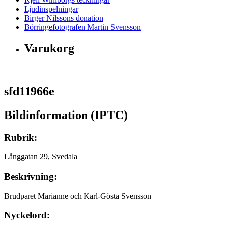
Ljudinspelningar
Birger Nilssons donation
Börringefotografen Martin Svensson
Varukorg
sfd11966e
Bildinformation (IPTC)
Rubrik:
Långgatan 29, Svedala
Beskrivning:
Brudparet Marianne och Karl-Gösta Svensson
Nyckelord: