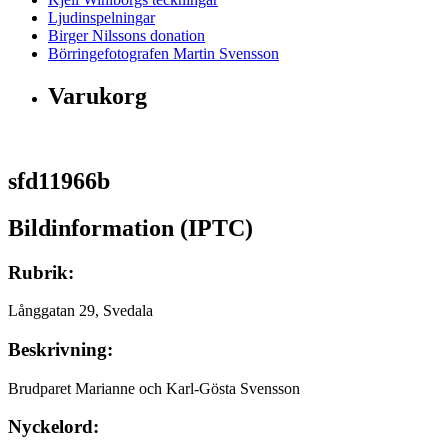
Ljudinspelningar
Birger Nilssons donation
Börringefotografen Martin Svensson
Varukorg
sfd11966b
Bildinformation (IPTC)
Rubrik:
Långgatan 29, Svedala
Beskrivning:
Brudparet Marianne och Karl-Gösta Svensson
Nyckelord: