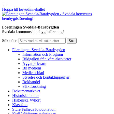
Hoppa till huvudinnehållet
Föreningen Svedala-Barabygden
Svedala kommuns hembygdsförening!
Sök efter:
Föreningen Svedala-Barabygden
Information och Program
Bildgalleri från våra aktiviteter
Aggarps kvarn
Bli medlem
Medlemsblad
Styrelse och kontaktuppgifter
Bokhandel
Släktforskning
Dokumentarkivet
Historiska bilder
Historiska Vykort
Klassfoto
Sture Falheds fotodonation
Kjell Wihlborgs teckningar