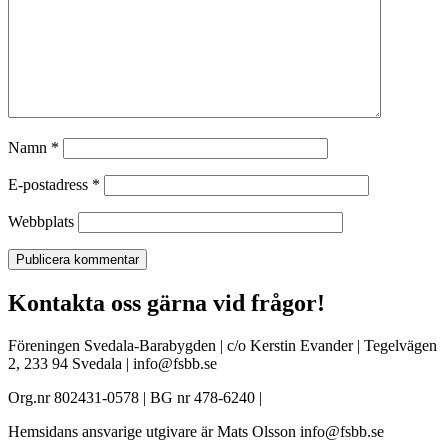
Namn
*
E-postadress
*
Webbplats
Kontakta oss gärna vid frågor!
Föreningen Svedala-Barabygden | c/o Kerstin Evander | Tegelvägen
2, 233 94 Svedala | info@fsbb.se
Org.nr 802431-0578 | BG nr 478-6240 |
Hemsidans ansvarige utgivare är Mats Olsson info@fsbb.se