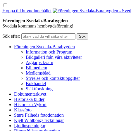
Hoppa till huvudinnehållet
Föreningen Svedala-Barabygden
Svedala kommuns hembygdsförening!
Sök efter:
Föreningen Svedala-Barabygden
Information och Program
Bildgalleri från våra aktiviteter
Aggarps kvarn
Bli medlem
Medlemsblad
Styrelse och kontaktuppgifter
Bokhandel
Släktforskning
Dokumentarkivet
Historiska bilder
Historiska Vykort
Klassfoto
Sture Falheds fotodonation
Kjell Wihlborgs teckningar
Ljudinspelningar
Birger Nilssons donation