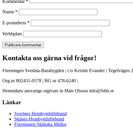
Kommentar
*
Namn
*
E-postadress
*
Webbplats
Kontakta oss gärna vid frågor!
Föreningen Svedala-Barabygden | c/o Kerstin Evander | Tegelvägen 2
Org.nr 802431-0578 | BG nr 478-6240 |
Hemsidans ansvarige utgivare är Mats Olsson info@fsbb.se
Länkar
Sveriges Hembygdsförbund
Skånes Hembygdsförbund
Föreningen Skånska Möllor