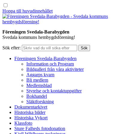
Hoppa till huvudinnehållet
Föreningen Svedala-Barabygden
Svedala kommuns hembygdsförening!
Sök efter:
Föreningen Svedala-Barabygden
Information och Program
Bildgalleri från våra aktiviteter
Aggarps kvarn
Bli medlem
Medlemsblad
Styrelse och kontaktuppgifter
Bokhandel
Släktforskning
Dokumentarkivet
Historiska bilder
Historiska Vykort
Klassfoto
Sture Falheds fotodonation
Kjell Wihlborgs teckningar