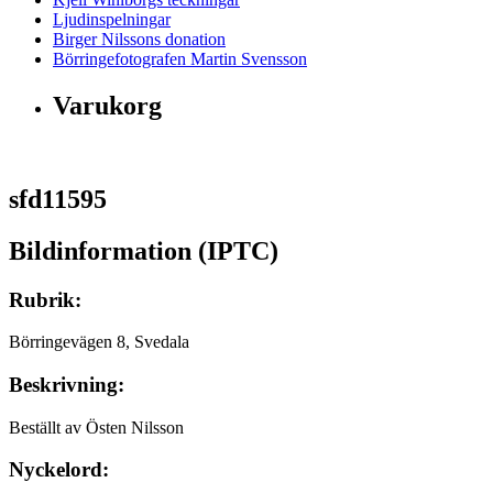
Ljudinspelningar
Birger Nilssons donation
Börringefotografen Martin Svensson
Varukorg
sfd11595
Bildinformation (IPTC)
Rubrik:
Börringevägen 8, Svedala
Beskrivning:
Beställt av Östen Nilsson
Nyckelord: