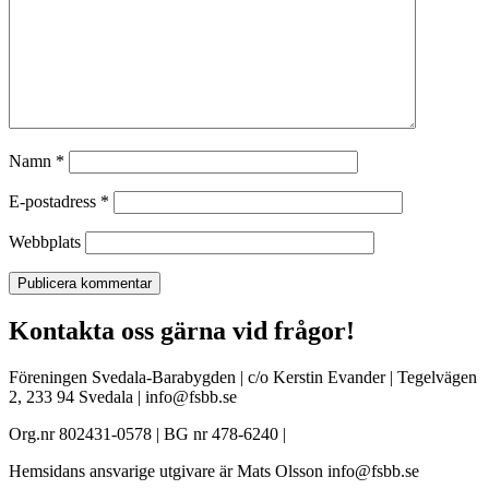
Namn
*
E-postadress
*
Webbplats
Kontakta oss gärna vid frågor!
Föreningen Svedala-Barabygden | c/o Kerstin Evander | Tegelvägen
2, 233 94 Svedala | info@fsbb.se
Org.nr 802431-0578 | BG nr 478-6240 |
Hemsidans ansvarige utgivare är Mats Olsson info@fsbb.se