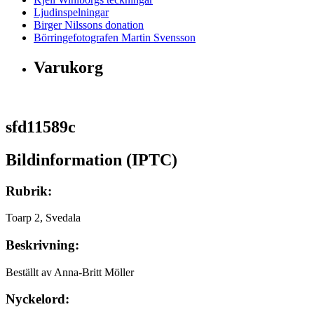
Ljudinspelningar
Birger Nilssons donation
Börringefotografen Martin Svensson
Varukorg
sfd11589c
Bildinformation (IPTC)
Rubrik:
Toarp 2, Svedala
Beskrivning:
Beställt av Anna-Britt Möller
Nyckelord: