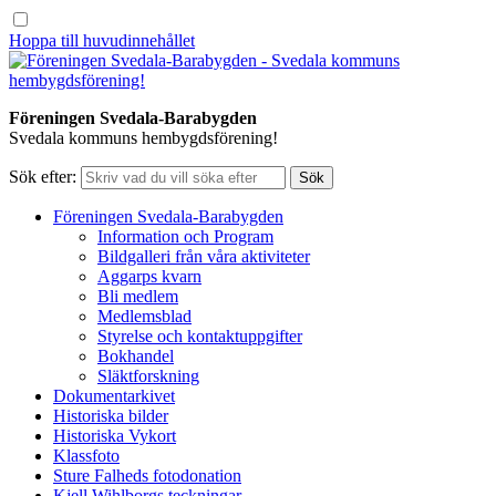
Hoppa till huvudinnehållet
Föreningen Svedala-Barabygden
Svedala kommuns hembygdsförening!
Sök efter:
Föreningen Svedala-Barabygden
Information och Program
Bildgalleri från våra aktiviteter
Aggarps kvarn
Bli medlem
Medlemsblad
Styrelse och kontaktuppgifter
Bokhandel
Släktforskning
Dokumentarkivet
Historiska bilder
Historiska Vykort
Klassfoto
Sture Falheds fotodonation
Kjell Wihlborgs teckningar