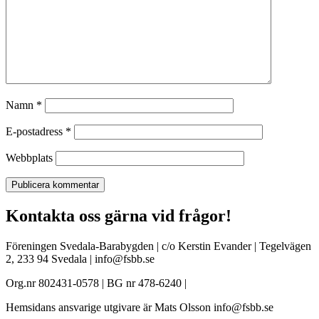
Namn
*
E-postadress
*
Webbplats
Kontakta oss gärna vid frågor!
Föreningen Svedala-Barabygden | c/o Kerstin Evander | Tegelvägen
2, 233 94 Svedala | info@fsbb.se
Org.nr 802431-0578 | BG nr 478-6240 |
Hemsidans ansvarige utgivare är Mats Olsson info@fsbb.se