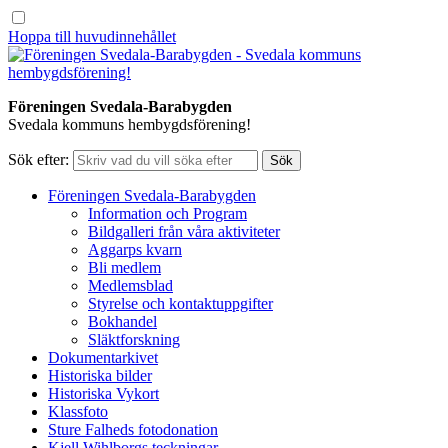
Hoppa till huvudinnehållet
Föreningen Svedala-Barabygden
Svedala kommuns hembygdsförening!
Sök efter:
Föreningen Svedala-Barabygden
Information och Program
Bildgalleri från våra aktiviteter
Aggarps kvarn
Bli medlem
Medlemsblad
Styrelse och kontaktuppgifter
Bokhandel
Släktforskning
Dokumentarkivet
Historiska bilder
Historiska Vykort
Klassfoto
Sture Falheds fotodonation
Kjell Wihlborgs teckningar