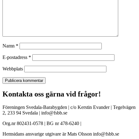
Namn
*
E-postadress
*
Webbplats
Kontakta oss gärna vid frågor!
Föreningen Svedala-Barabygden | c/o Kerstin Evander | Tegelvägen
2, 233 94 Svedala | info@fsbb.se
Org.nr 802431-0578 | BG nr 478-6240 |
Hemsidans ansvarige utgivare är Mats Olsson info@fsbb.se