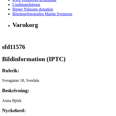
Ljudinspelningar
Birger Nilssons donation
Börringefotografen Martin Svensson
Varukorg
sfd11576
Bildinformation (IPTC)
Rubrik:
Sveagatan 18, Svedala
Beskrivning:
Anna Björk
Nyckelord: