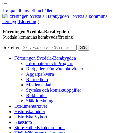
Hoppa till huvudinnehållet
Föreningen Svedala-Barabygden
Svedala kommuns hembygdsförening!
Sök efter:
Föreningen Svedala-Barabygden
Information och Program
Bildgalleri från våra aktiviteter
Aggarps kvarn
Bli medlem
Medlemsblad
Styrelse och kontaktuppgifter
Bokhandel
Släktforskning
Dokumentarkivet
Historiska bilder
Historiska Vykort
Klassfoto
Sture Falheds fotodonation
Kjell Wihlborgs teckningar