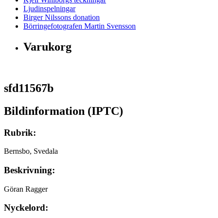
Ljudinspelningar
Birger Nilssons donation
Börringefotografen Martin Svensson
Varukorg
sfd11567b
Bildinformation (IPTC)
Rubrik:
Bernsbo, Svedala
Beskrivning:
Göran Ragger
Nyckelord: