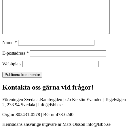
Namn
*
E-postadress
*
Webbplats
Kontakta oss gärna vid frågor!
Föreningen Svedala-Barabygden | c/o Kerstin Evander | Tegelvägen
2, 233 94 Svedala | info@fsbb.se
Org.nr 802431-0578 | BG nr 478-6240 |
Hemsidans ansvarige utgivare är Mats Olsson info@fsbb.se