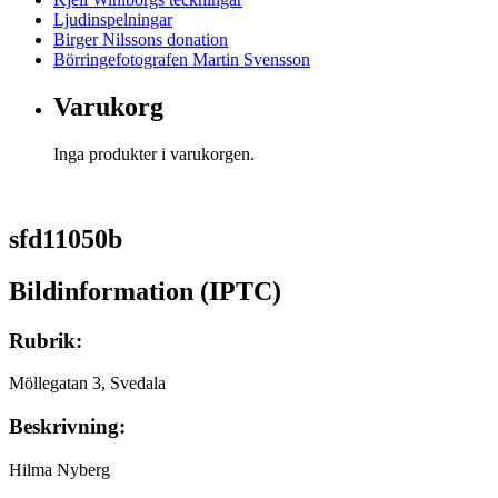
Ljudinspelningar
Birger Nilssons donation
Börringefotografen Martin Svensson
Varukorg
Inga produkter i varukorgen.
sfd11050b
Bildinformation (IPTC)
Rubrik:
Möllegatan 3, Svedala
Beskrivning:
Hilma Nyberg