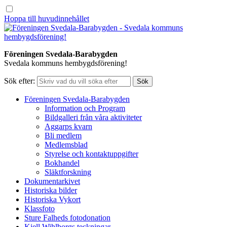
Hoppa till huvudinnehållet
Föreningen Svedala-Barabygden
Svedala kommuns hembygdsförening!
Sök efter:
Föreningen Svedala-Barabygden
Information och Program
Bildgalleri från våra aktiviteter
Aggarps kvarn
Bli medlem
Medlemsblad
Styrelse och kontaktuppgifter
Bokhandel
Släktforskning
Dokumentarkivet
Historiska bilder
Historiska Vykort
Klassfoto
Sture Falheds fotodonation
Kjell Wihlborgs teckningar