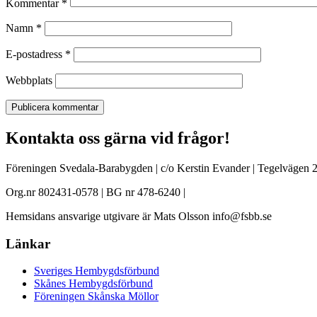
Kommentar
*
Namn
*
E-postadress
*
Webbplats
Kontakta oss gärna vid frågor!
Föreningen Svedala-Barabygden | c/o Kerstin Evander | Tegelvägen 2
Org.nr 802431-0578 | BG nr 478-6240 |
Hemsidans ansvarige utgivare är Mats Olsson info@fsbb.se
Länkar
Sveriges Hembygdsförbund
Skånes Hembygdsförbund
Föreningen Skånska Möllor