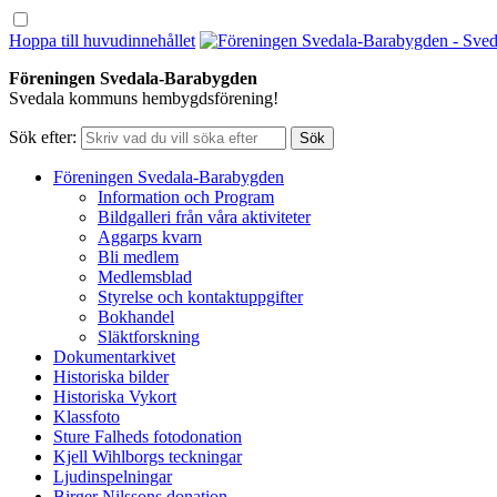
Hoppa till huvudinnehållet
Föreningen Svedala-Barabygden
Svedala kommuns hembygdsförening!
Sök efter:
Föreningen Svedala-Barabygden
Information och Program
Bildgalleri från våra aktiviteter
Aggarps kvarn
Bli medlem
Medlemsblad
Styrelse och kontaktuppgifter
Bokhandel
Släktforskning
Dokumentarkivet
Historiska bilder
Historiska Vykort
Klassfoto
Sture Falheds fotodonation
Kjell Wihlborgs teckningar
Ljudinspelningar
Birger Nilssons donation