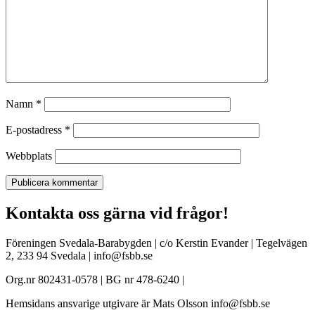
Namn
*
E-postadress
*
Webbplats
Kontakta oss gärna vid frågor!
Föreningen Svedala-Barabygden | c/o Kerstin Evander | Tegelvägen
2, 233 94 Svedala | info@fsbb.se
Org.nr 802431-0578 | BG nr 478-6240 |
Hemsidans ansvarige utgivare är Mats Olsson info@fsbb.se