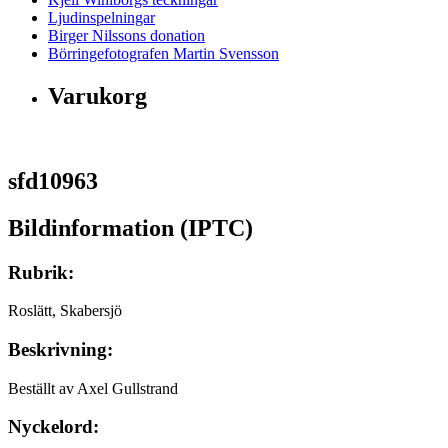
Ljudinspelningar
Birger Nilssons donation
Börringefotografen Martin Svensson
Varukorg
sfd10963
Bildinformation (IPTC)
Rubrik:
Roslätt, Skabersjö
Beskrivning:
Beställt av Axel Gullstrand
Nyckelord: