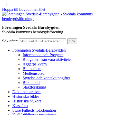
Hoppa till huvudinnehållet
Föreningen Svedala-Barabygden
Svedala kommuns hembygdsförening!
Sök efter:
Föreningen Svedala-Barabygden
Information och Program
Bildgalleri från våra aktiviteter
Aggarps kvarn
Bli medlem
Medlemsblad
Styrelse och kontaktuppgifter
Bokhandel
Släktforskning
Dokumentarkivet
Historiska bilder
Historiska Vykort
Klassfoto
Sture Falheds fotodonation
Kjell Wihlborgs teckningar