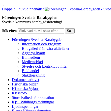
Hoppa till huvudinnehållet
Föreningen Svedala-Barabygden
Svedala kommuns hembygdsförening!
Sök efter:
Föreningen Svedala-Barabygden
Information och Program
Bildgalleri från våra aktiviteter
Aggarps kvarn
Bli medlem
Medlemsblad
Styrelse och kontaktuppgifter
Bokhandel
Släktforskning
Dokumentarkivet
Historiska bilder
Historiska Vykort
Klassfoto
Sture Falheds fotodonation
Kjell Wihlborgs teckningar
Ljudinspelningar
Birger Nilssons donation