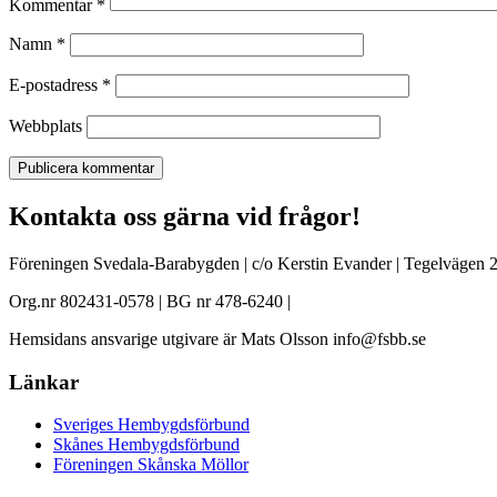
Kommentar
*
Namn
*
E-postadress
*
Webbplats
Kontakta oss gärna vid frågor!
Föreningen Svedala-Barabygden | c/o Kerstin Evander | Tegelvägen 2
Org.nr 802431-0578 | BG nr 478-6240 |
Hemsidans ansvarige utgivare är Mats Olsson info@fsbb.se
Länkar
Sveriges Hembygdsförbund
Skånes Hembygdsförbund
Föreningen Skånska Möllor