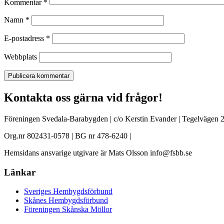
Kommentar
*
Namn
*
E-postadress
*
Webbplats
Kontakta oss gärna vid frågor!
Föreningen Svedala-Barabygden | c/o Kerstin Evander | Tegelvägen 2
Org.nr 802431-0578 | BG nr 478-6240 |
Hemsidans ansvarige utgivare är Mats Olsson info@fsbb.se
Länkar
Sveriges Hembygdsförbund
Skånes Hembygdsförbund
Föreningen Skånska Möllor