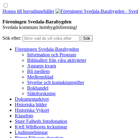
Hoppa till huvudinnehållet
Föreningen Svedala-Barabygden
Svedala kommuns hembygdsförening!
Sök efter:
Föreningen Svedala-Barabygden
Information och Program
Bildgalleri från våra aktiviteter
Aggarps kvarn
Bli medlem
Medlemsblad
Styrelse och kontaktuppgifter
Bokhandel
Släktforskning
Dokumentarkivet
Historiska bilder
Historiska Vykort
Klassfoto
Sture Falheds fotodonation
Kjell Wihlborgs teckningar
Ljudinspelningar
Birger Nilssons donation