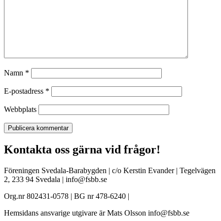
Namn
*
E-postadress
*
Webbplats
Kontakta oss gärna vid frågor!
Föreningen Svedala-Barabygden | c/o Kerstin Evander | Tegelvägen
2, 233 94 Svedala | info@fsbb.se
Org.nr 802431-0578 | BG nr 478-6240 |
Hemsidans ansvarige utgivare är Mats Olsson info@fsbb.se