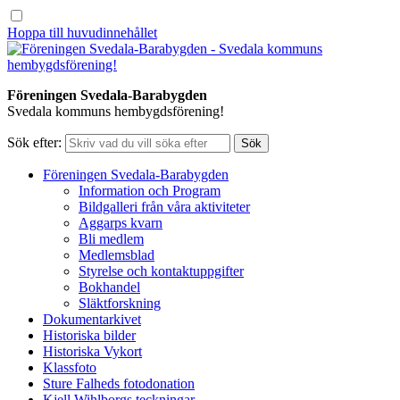
Hoppa till huvudinnehållet
Föreningen Svedala-Barabygden
Svedala kommuns hembygdsförening!
Sök efter:
Föreningen Svedala-Barabygden
Information och Program
Bildgalleri från våra aktiviteter
Aggarps kvarn
Bli medlem
Medlemsblad
Styrelse och kontaktuppgifter
Bokhandel
Släktforskning
Dokumentarkivet
Historiska bilder
Historiska Vykort
Klassfoto
Sture Falheds fotodonation
Kjell Wihlborgs teckningar