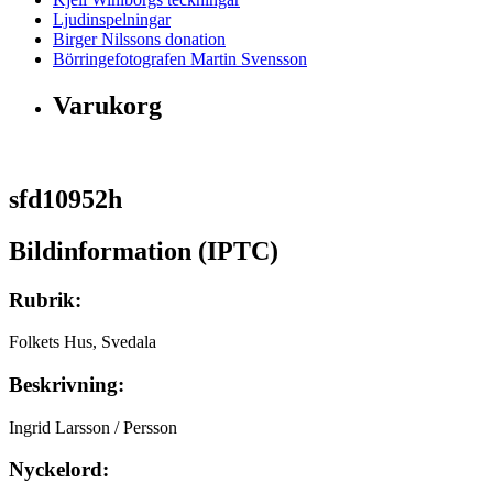
Ljudinspelningar
Birger Nilssons donation
Börringefotografen Martin Svensson
Varukorg
sfd10952h
Bildinformation (IPTC)
Rubrik:
Folkets Hus, Svedala
Beskrivning:
Ingrid Larsson / Persson
Nyckelord: