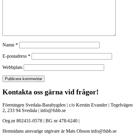
Namn
*
E-postadress
*
Webbplats
Kontakta oss gärna vid frågor!
Föreningen Svedala-Barabygden | c/o Kerstin Evander | Tegelvägen
2, 233 94 Svedala | info@fsbb.se
Org.nr 802431-0578 | BG nr 478-6240 |
Hemsidans ansvarige utgivare är Mats Olsson info@fsbb.se