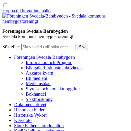
Hoppa till huvudinnehållet
Föreningen Svedala-Barabygden
Svedala kommuns hembygdsförening!
Sök efter:
Föreningen Svedala-Barabygden
Information och Program
Bildgalleri från våra aktiviteter
Aggarps kvarn
Bli medlem
Medlemsblad
Styrelse och kontaktuppgifter
Bokhandel
Släktforskning
Dokumentarkivet
Historiska bilder
Historiska Vykort
Klassfoto
Sture Falheds fotodonation
Kjell Wihlborgs teckningar