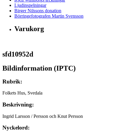
Ljudinspelningar
Birger Nilssons donation
Börringefotografen Martin Svensson
Varukorg
sfd10952d
Bildinformation (IPTC)
Rubrik:
Folkets Hus, Svedala
Beskrivning:
Ingrid Larsson / Persson och Knut Persson
Nyckelord: