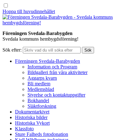
Hoppa till huvudinnehållet
Föreningen Svedala-Barabygden
Svedala kommuns hembygdsförening!
Sök efter:
Föreningen Svedala-Barabygden
Information och Program
Bildgalleri från våra aktiviteter
Aggarps kvarn
Bli medlem
Medlemsblad
Styrelse och kontaktuppgifter
Bokhandel
Släktforskning
Dokumentarkivet
Historiska bilder
Historiska Vykort
Klassfoto
Sture Falheds fotodonation
Kjell Wihlborgs teckningar