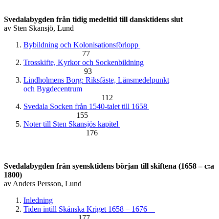
Svedalabygden från tidig medeltid till dansktidens slut
av Sten Skansjö, Lund
Bybildning och Kolonisationsförlopp
77
Trosskifte, Kyrkor och Sockenbildning
93
Lindholmens Borg: Riksfäste, Länsmedelpunkt
och Bygdecentrum
112
Svedala Socken från 1540-talet till 1658
155
Noter till Sten Skansjös kapitel
176
Svedalabygden från syensktidens början till skiftena (1658 – c:a
1800)
av Anders Persson, Lund
Inledning
Tiden intill Skånska Kriget 1658 – 1676
177