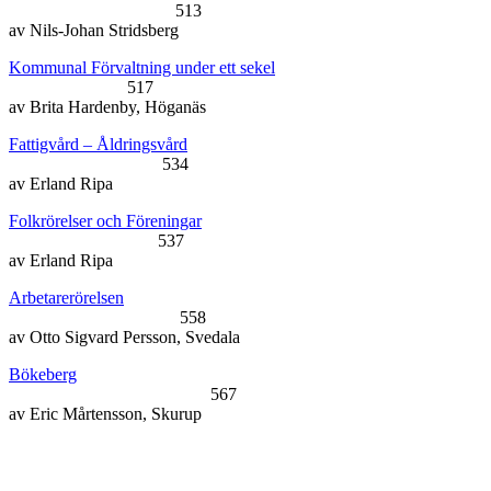
513
av Nils-Johan Stridsberg
Kommunal Förvaltning under ett seke
l
517
av Brita Hardenby, Höganäs
Fattigvård – Åldringsvård
534
av Erland Ripa
Folkrörelser och Föreningar
537
av Erland Ripa
Arbetarerörelsen
558
av Otto Sigvard Persson, Svedala
Bökeberg
567
av Eric Mårtensson, Skurup