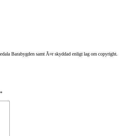
dala Barabygden samt Ã¤r skyddad enligt lag om copyright.
*