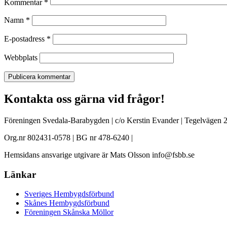
Kommentar
*
Namn
*
E-postadress
*
Webbplats
Kontakta oss gärna vid frågor!
Föreningen Svedala-Barabygden | c/o Kerstin Evander | Tegelvägen 2
Org.nr 802431-0578 | BG nr 478-6240 |
Hemsidans ansvarige utgivare är Mats Olsson info@fsbb.se
Länkar
Sveriges Hembygdsförbund
Skånes Hembygdsförbund
Föreningen Skånska Möllor