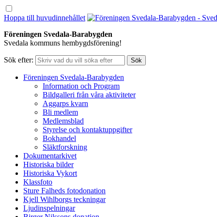
Hoppa till huvudinnehållet
Föreningen Svedala-Barabygden
Svedala kommuns hembygdsförening!
Sök efter:
Föreningen Svedala-Barabygden
Information och Program
Bildgalleri från våra aktiviteter
Aggarps kvarn
Bli medlem
Medlemsblad
Styrelse och kontaktuppgifter
Bokhandel
Släktforskning
Dokumentarkivet
Historiska bilder
Historiska Vykort
Klassfoto
Sture Falheds fotodonation
Kjell Wihlborgs teckningar
Ljudinspelningar
Birger Nilssons donation