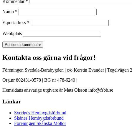
Kommentar
*
Namn
*
E-postadress
*
Webbplats
Kontakta oss gärna vid frågor!
Föreningen Svedala-Barabygden | c/o Kerstin Evander | Tegelvägen 2
Org.nr 802431-0578 | BG nr 478-6240 |
Hemsidans ansvarige utgivare är Mats Olsson info@fsbb.se
Länkar
Sveriges Hembygdsförbund
Skånes Hembygdsförbund
Föreningen Skånska Möllor