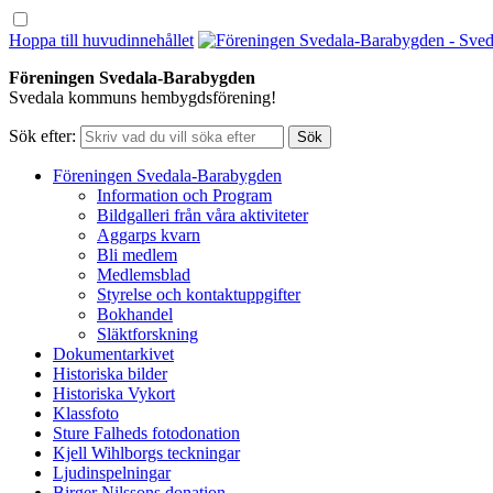
Hoppa till huvudinnehållet
Föreningen Svedala-Barabygden
Svedala kommuns hembygdsförening!
Sök efter:
Föreningen Svedala-Barabygden
Information och Program
Bildgalleri från våra aktiviteter
Aggarps kvarn
Bli medlem
Medlemsblad
Styrelse och kontaktuppgifter
Bokhandel
Släktforskning
Dokumentarkivet
Historiska bilder
Historiska Vykort
Klassfoto
Sture Falheds fotodonation
Kjell Wihlborgs teckningar
Ljudinspelningar
Birger Nilssons donation