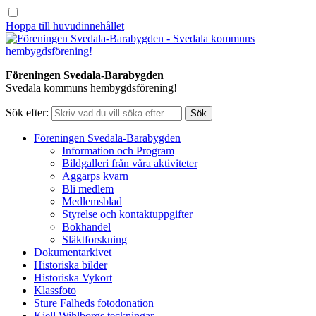
Hoppa till huvudinnehållet
Föreningen Svedala-Barabygden
Svedala kommuns hembygdsförening!
Sök efter:
Föreningen Svedala-Barabygden
Information och Program
Bildgalleri från våra aktiviteter
Aggarps kvarn
Bli medlem
Medlemsblad
Styrelse och kontaktuppgifter
Bokhandel
Släktforskning
Dokumentarkivet
Historiska bilder
Historiska Vykort
Klassfoto
Sture Falheds fotodonation
Kjell Wihlborgs teckningar