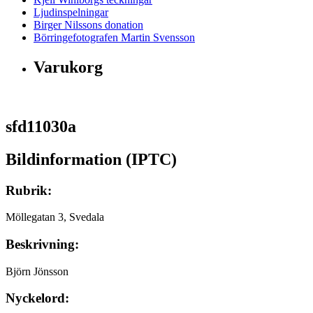
Ljudinspelningar
Birger Nilssons donation
Börringefotografen Martin Svensson
Varukorg
sfd11030a
Bildinformation (IPTC)
Rubrik:
Möllegatan 3, Svedala
Beskrivning:
Björn Jönsson
Nyckelord: