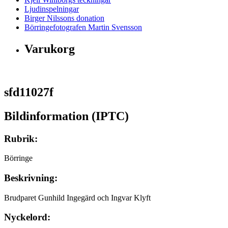
Ljudinspelningar
Birger Nilssons donation
Börringefotografen Martin Svensson
Varukorg
sfd11027f
Bildinformation (IPTC)
Rubrik:
Börringe
Beskrivning:
Brudparet Gunhild Ingegärd och Ingvar Klyft
Nyckelord: