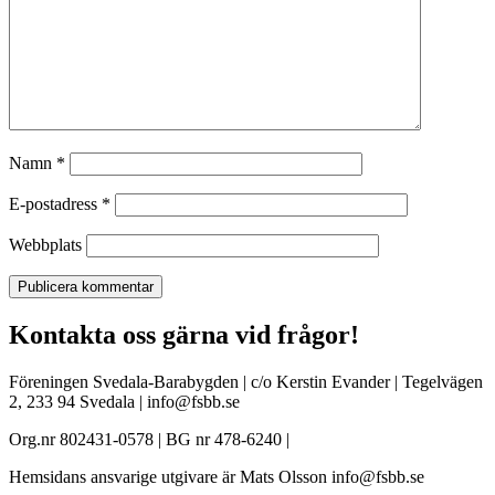
Namn
*
E-postadress
*
Webbplats
Kontakta oss gärna vid frågor!
Föreningen Svedala-Barabygden | c/o Kerstin Evander | Tegelvägen
2, 233 94 Svedala | info@fsbb.se
Org.nr 802431-0578 | BG nr 478-6240 |
Hemsidans ansvarige utgivare är Mats Olsson info@fsbb.se