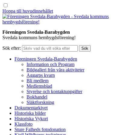
Hoppa till huvudinnehållet
Föreningen Svedala-Barabygden
Svedala kommuns hembygdsförening!
Sök efter:
Föreningen Svedala-Barabygden
Information och Program
Bildgalleri från våra aktiviteter
Aggarps kvarn
Bli medlem
Medlemsblad
Styrelse och kontaktuppgifter
Bokhandel
Släktforskning
Dokumentarkivet
Historiska bilder
Historiska Vykort
Klassfoto
Sture Falheds fotodonation
Kjell Wihlborgs teckningar